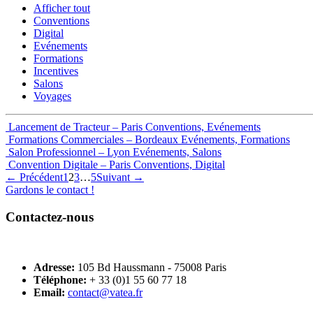
Afficher tout
Conventions
Digital
Evénements
Formations
Incentives
Salons
Voyages
Lancement de Tracteur – Paris
Conventions, Evénements
Formations Commerciales – Bordeaux
Evénements, Formations
Salon Professionnel – Lyon
Evénements, Salons
Convention Digitale – Paris
Conventions, Digital
← Précédent
1
2
3
…
5
Suivant →
Gardons le contact !
Contactez-nous
VATEA
Adresse:
105 Bd Haussmann - 75008 Paris
Téléphone:
+ 33 (0)1 55 60 77 18
Email:
contact@vatea.fr