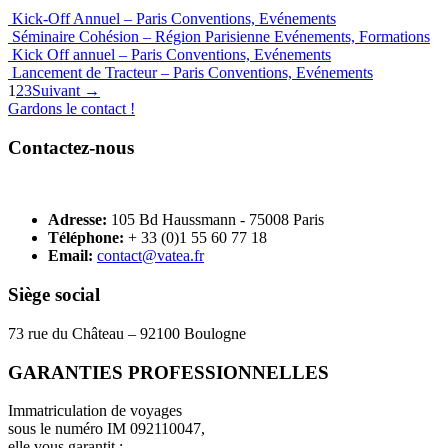
Kick-Off Annuel – Paris
Conventions, Evénements
Séminaire Cohésion – Région Parisienne
Evénements, Formations
Kick Off annuel – Paris
Conventions, Evénements
Lancement de Tracteur – Paris
Conventions, Evénements
1
2
3
Suivant →
Gardons le contact !
Contactez-nous
VATEA
Adresse:
105 Bd Haussmann - 75008 Paris
Téléphone:
+ 33 (0)1 55 60 77 18
Email:
contact@vatea.fr
Siège social
73 rue du Château – 92100 Boulogne
GARANTIES PROFESSIONNELLES
Immatriculation de voyages
sous le numéro IM 092110047,
elle vous garantit :