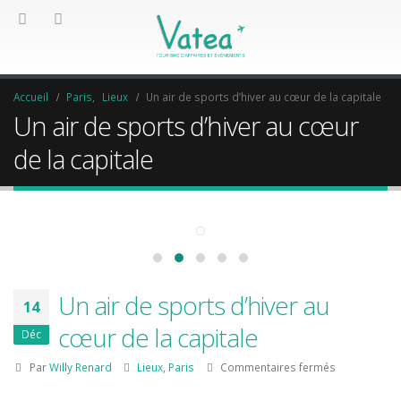
Accueil
Paris
,
Lieux
Un air de sports d’hiver au cœur de la capitale
Un air de sports d’hiver au cœur
de la capitale
Un air de sports d’hiver au
14
cœur de la capitale
Déc
sur
Par
Willy Renard
Lieux
,
Paris
Commentaires fermés
Un