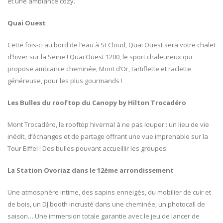
et une ambiance cozy.
L’île de Sal et son décor
lunaire pour 30 challengers !
Quai Ouest
15 mai 2025
Cette fois-ci au bord de l’eau à St Cloud, Quai Ouest sera votre chalet
Repérage – Incentive en
d’hiver sur la Seine ! Quai Ouest 1200, le sport chaleureux qui
Slovénie, nature et inspiration !
propose ambiance cheminée, Mont d’Or, tartiflette et raclette
17 décembre 2024
généreuse, pour les plus gourmands !
Les Bulles du rooftop du Canopy by Hilton Trocadéro
Mont Trocadéro, le rooftop hivernal à ne pas louper : un lieu de vie
inédit, d’échanges et de partage offrant une vue imprenable sur la
Tour Eiffel ! Des bulles pouvant accueillir les groupes.
La Station Ovoriaz dans le 12ème arrondissement
Une atmosphère intime, des sapins enneigés, du mobilier de cuir et
de bois, un DJ booth incrusté dans une cheminée, un photocall de
saison… Une immersion totale garantie avec le jeu de lancer de