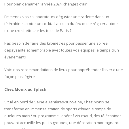
air
Pour bien démarrer l’année 2024, changez d’air !
de
sports
Emmenez vos collaborateurs déguster une raclette dans un
d’hiver
au
télécabine, siroter un cocktail au coin du feu ou se régaler autour
cœur
d’une croziflette sur les toits de Paris ?
de
la
Pas besoin de faire des kilomètres pour passer une soirée
capitale
dépaysante et mémorable avec toutes vos équipes le temps d’un
Escapade suédoise aux
20 ans ! Entre pa
événement !
couleurs d’automne
bonne humeur…
19 octobre 2025
13 octobre 2024
Voici nos recommandations de lieux pour appréhender l’hiver d’une
façon plus légère :
Une bouteille au cœur
Du nouveau à P
des vignes
13 octobre 2024
Chez Monix au Splash
15 mai 2025
Situé en bord de Seine à Asnières-sur-Seine, Chez Monix se
Opération Netto
Couleur émeraude au
la Seine
transforme en immense station de sports d’hiver le temps de
large d’Ouessant
1 août 2024
quelques mois ! Au programme : apéritif vin chaud, des télécabines
15 mai 2025
pouvant accueillir les petits groupes, une décoration montagnarde