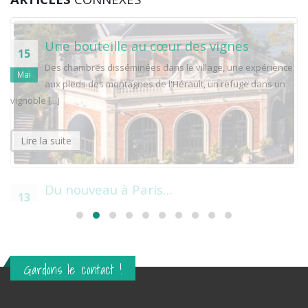
Une bouteille au cœur des vignes
15
Des chambres disséminées dans le village, une expérience
Mai
aux pieds des montagnes de l'Hérault, un refuge dans un
vignoble [...]
Lire la suite
Du nouveau à Paris…
13
L'ancienne gare de Sèvres Des terrasses sur la Seine, trois
Oct
étages dans lesquels on se sent bien; la lumière est [...]
Lire la suite