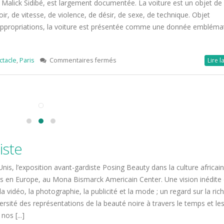
Malick Sidibé, est largement documentée. La voiture est un objet de
, de vitesse, de violence, de désir, de sexe, de technique. Objet
 appropriations, la voiture est présentée comme une donnée embléma
sur
ctacle
,
Paris
Commentaires fermés
Lire l
Auto
Photo
à
la
Fondation
artage et
Cartier
iste
aris…
is, l’exposition avant-gardiste Posing Beauty dans la culture africai
ois en Europe, au Mona Bismarck Americain Center. Une vision inédite
a vidéo, la photographie, la publicité et la mode ; un regard sur la ric
versité des représentations de la beauté noire à travers le temps et le
oyage de
nos [...]