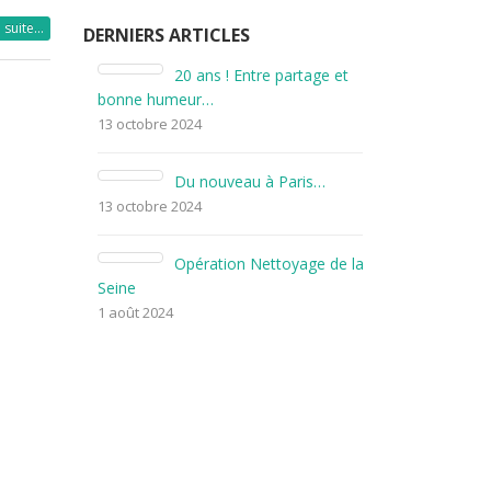
a suite…
DERNIERS ARTICLES
ux
20 ans ! Entre partage et
Es
bonne humeur…
couleurs d’a
13 octobre 2024
19 octobre 20
r des
Du nouveau à Paris…
Un
vignes
13 octobre 2024
15 mai 2025
Opération Nettoyage de la
 large
Seine
Co
d’Ouessant
1 août 2024
15 mai 2025
cor
L’
lunaire pour 
TAGS
15 mai 2025
Articles
Chat