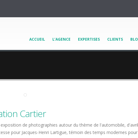
ACCUEIL
L’AGENCE
EXPERTISES
CLIENTS
BL
tion Cartier
 exposition de photographies autour du thème de l'automobile, d'avril
vitesse pour Jacques-Henri Lartigue, témoin des temps modernes pour