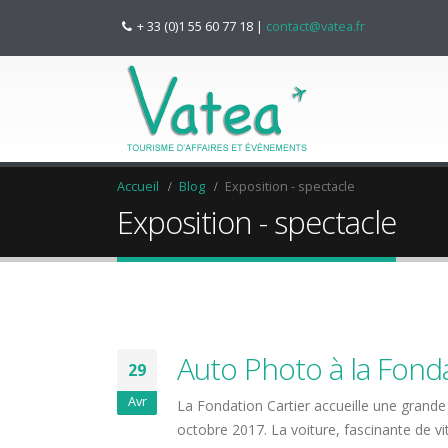
+ 33 (0)1 55 60 77 18
|
contact@vatea.fr
Accueil
Blog
Exposition - spectacle
Exposition - spectacle
Auto Photo à la Fonda
29
Avr
La Fondation Cartier accueille une grande
octobre 2017. La voiture, fascinante de 