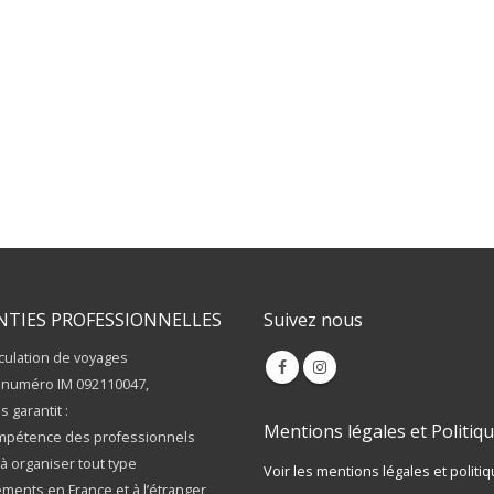
Repérage – Incentive
Slovénie, nature et inspiration !
17 décembre 2024
NTIES PROFESSIONNELLES
Suivez nous
culation de voyages
 numéro IM 092110047,
s garantit :
Mentions légales et Politiqu
mpétence des professionnels
à organiser tout type
Voir les mentions légales et politiq
ments en France et à l’étranger
ssurances : Responsabilité Civile
Membre de :
 de voyages
antie financière : APST -
tion de Solidarité du Tourismes