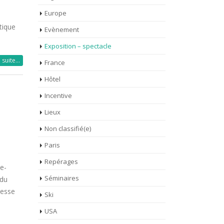
Europe
tique
Evènement
Exposition – spectacle
a suite…
France
Hôtel
Incentive
Lieux
Non classifié(e)
Paris
Repérages
ne-
Séminaires
 du
hesse
Ski
s
USA