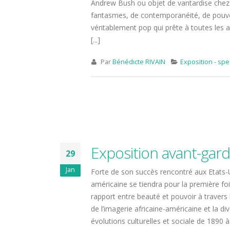
Andrew Bush ou objet de vantardise chez 
fantasmes, de contemporanéité, de pouvoir
véritablement pop qui prête à toutes les
[...]
Par
Bénédicte RIVAIN
Exposition - spe
Escapade suédoise aux
20 ans ! Entre p
couleurs d’automne
bonne humeur…
19 octobre 2025
13 octobre 2024
Exposition avant-gard
29
Une bouteille au cœur
Jan
Du nouveau à P
Forte de son succès rencontré aux Etats-Un
des vignes
13 octobre 2024
américaine se tiendra pour la première f
15 mai 2025
rapport entre beauté et pouvoir à travers l
de l’imagerie africaine-américaine et la di
Opération Nett
Couleur émeraude au
la Seine
évolutions culturelles et sociale de 1890 à 