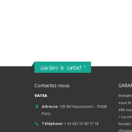
Repérage – Incentive en
Slovénie, nature et inspiration !
17 décembre 2024
Gardons le contact !
Contactez-nous
GARA
VATEA
Immatri
sous le
Adresse:
105 Bd Haussmann - 75008
elle vou
Paris
> La co
Téléphone:
+ 33 (0)1 55 60 77 18
formés 
d’évène
Email:
contact@vatea.fr
> Les a
d’Agent
Siège social
> La gar
Associa
73 rue du Château – 92100 Boulogne