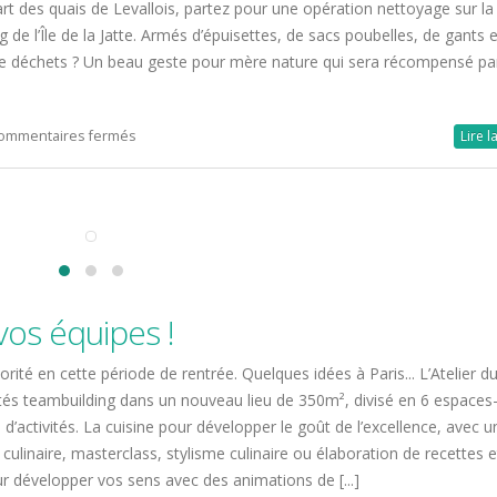
art des quais de Levallois, partez pour une opération nettoyage sur la
de l’Île de la Jatte. Armés d’épuisettes, de sacs poubelles, de gants e
s de déchets ? Un beau geste pour mère nature qui sera récompensé pa
sur
ommentaires fermés
Lire l
Opération
Nettoyage
de
la
Seine
artage et
vos équipes !
aris…
rité en cette période de rentrée. Quelques idées à Paris... L’Atelier d
tés teambuilding dans un nouveau lieu de 350m², divisé en 6 espaces
d’activités. La cuisine pour développer le goût de l’excellence, avec u
oyage de
culinaire, masterclass, stylisme culinaire ou élaboration de recettes e
r développer vos sens avec des animations de [...]