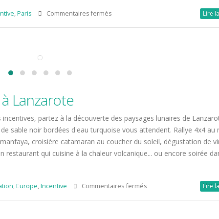
sur
ntive
,
Paris
Commentaires fermés
Lire l
A
20 ans ! Entre partage et
Escapade suédoise a
la
 humeur…
couleurs d’automne
rentrée,
bre 2024
19 octobre 2025
fédérez
vos
équipes
Du nouveau à Paris…
Une bouteille au cœu
!
vignes
bre 2024
 à Lanzarote
15 mai 2025
Opération Nettoyage de la
es incentives, partez à la découverte des paysages lunaires de Lanzaro
Couleur émeraude au
 de sable noir bordées d'eau turquoise vous attendent. Rallye 4x4 au 
d’Ouessant
2024
imanfaya, croisière catamaran au coucher du soleil, dégustation de vi
15 mai 2025
 restaurant qui cuisine à la chaleur volcanique... ou encore soirée da
L’île de Sal et son dé
sur
ation
,
Europe
,
Incentive
Commentaires fermés
lunaire pour 30 challengers !
Lire l
Le
15 mai 2025
printemps
éternel