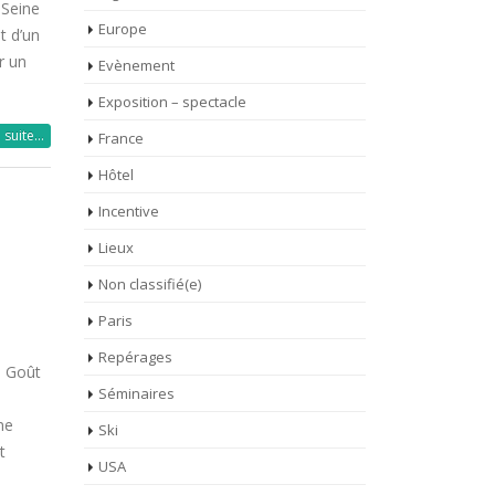
 Seine
Europe
t d’un
r un
Evènement
Exposition – spectacle
a suite…
France
Hôtel
Incentive
Lieux
Non classifié(e)
Paris
Repérages
u Goût
Séminaires
-
ne
Ski
t
USA