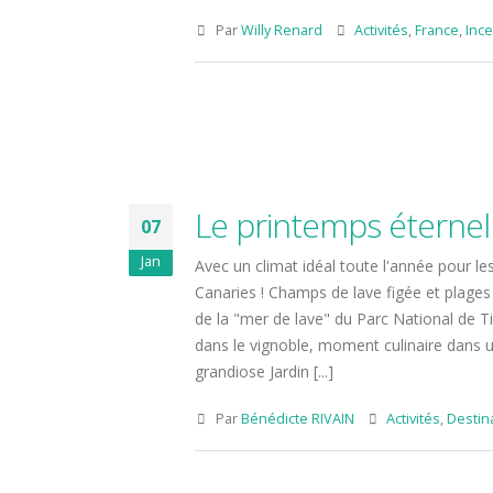
large d’Ouessant
1 août 2024
15 mai 2025
Par
Willy Renard
Activités
,
France
,
Ince
Escapade suédoise aux
L’île de Sal et son décor
couleurs d’automne
bonne
lunaire pour 30 challengers !
19 octobre 2025
13 octo
15 mai 2025
Une bouteille au cœur des
Repérage – Incentive en
vignes
13 octo
Le printemps éternel
Slovénie, nature et inspiration !
07
15 mai 2025
17 décembre 2024
Jan
Avec un climat idéal toute l'année pour l
Couleur émeraude au large
Seine
Canaries ! Champs de lave figée et plages
d’Ouessant
1 août 
de la "mer de lave" du Parc National de T
15 mai 2025
dans le vignoble, moment culinaire dans un
grandiose Jardin [...]
L’île de Sal et son décor
lunaire pour 30 challengers !
Par
Bénédicte RIVAIN
Activités
,
Destin
15 mai 2025