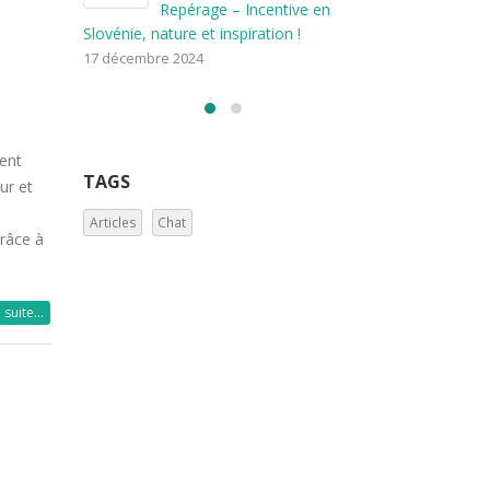
TAGS
 en
Re
Slovénie, natu
Articles
Chat
17 décembre 
ment
ur et
grâce à
a suite…