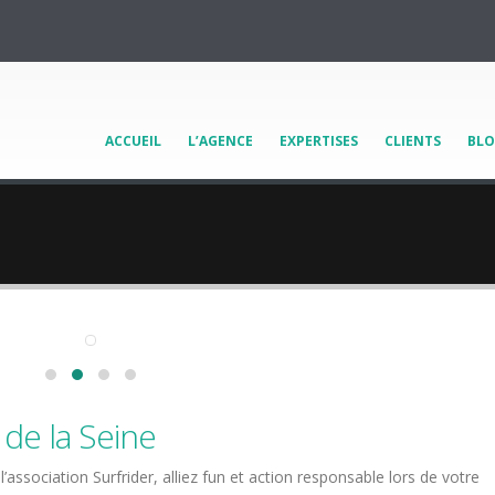
ACCUEIL
L’AGENCE
EXPERTISES
CLIENTS
BL
de la Seine
association Surfrider, alliez fun et action responsable lors de votre