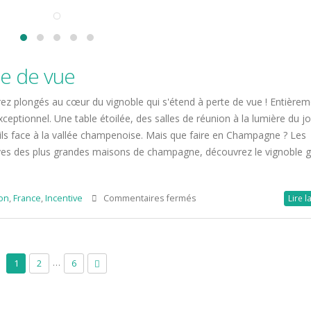
Repérage – Incentive
à
Slovénie, nature et inspiration !
Lanzarote
17 décembre 2024
e de vue
ez plongés au cœur du vignoble qui s'étend à perte de vue ! Entière
eptionnel. Une table étoilée, des salles de réunion à la lumière du jo
ls face à la vallée champenoise. Mais que faire en Champagne ? Les
s caves des plus grandes maisons de champagne, découvrez le vignoble 
sur
ion
,
France
,
Incentive
Commentaires fermés
Lire l
La
Champagne
à
perte
…
1
2
6
de
vue