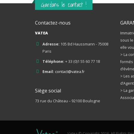
Gardons le contact !
Contactez-nous
GARA
VATEA
Immatri
sous le
Adresse:
105 Bd Haussmann - 75008
elle vou
Paris
> La co
Téléphone:
+ 33 (0)1 55 60 77 18
formés 
d’évène
Email:
contact@vatea.fr
> Les a
d’Agent
Siège social
> La gar
Associa
73 rue du Château – 92100 Boulogne
Vatea © Copyright 2016. All Rights Re