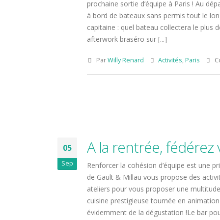
prochaine sortie d’équipe à Paris ! Au dép
à bord de bateaux sans permis tout le long 
capitaine : quel bateau collectera le plu
afterwork braséro sur [...]
Par
Willy Renard
Activités
,
Paris
C
Escapade suédoise aux
20 ans ! Entre p
couleurs d’automne
bonne humeur…
19 octobre 2025
13 octobre 2024
A la rentrée, fédérez 
05
Une bouteille au cœur
Du nouveau à P
Sep
Renforcer la cohésion d’équipe est une prio
des vignes
13 octobre 2024
de Gault & Millau vous propose des activi
15 mai 2025
ateliers pour vous proposer une multitude 
Opération Nett
cuisine prestigieuse tournée en animation 
Couleur émeraude au
la Seine
évidemment de la dégustation !Le bar pou