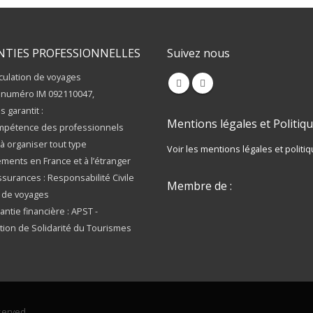
NTIES PROFESSIONNELLES
Suivez nous
culation de voyages
 numéro IM 092110047,
s garantit :
Mentions légales et Politiqu
mpétence des professionnels
à organiser tout type
Voir les mentions légales et politiq
ments en France et à l’étranger
ssurances : Responsabilité Civile
Membre de :
 de voyages
antie financière : APST -
tion de Solidarité du Tourismes
served.