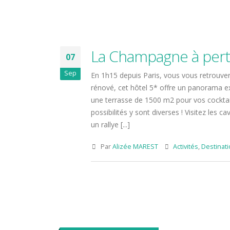
Repérage – Incentive en
Slovénie, nature et inspiration !
17 décembre 2024
La Champagne à pert
07
Sep
En 1h15 depuis Paris, vous vous retrouver
rénové, cet hôtel 5* offre un panorama exc
une terrasse de 1500 m2 pour vos cocktai
possibilités y sont diverses ! Visitez le
un rallye [...]
Par
Alizée MAREST
Activités
,
Destinat