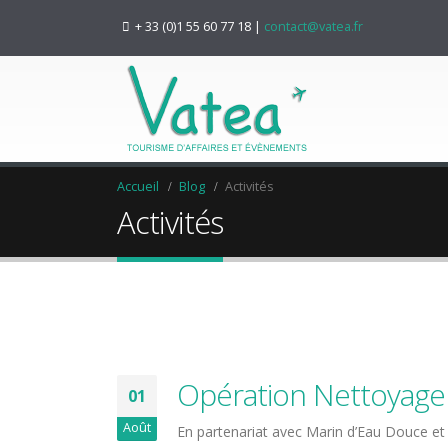
+ 33 (0)1 55 60 77 18
|
contact@vatea.fr
Accueil
Blog
Activités
Activités
Opération Nettoyage 
01
Août
En partenariat avec Marin d’Eau Douce et l’