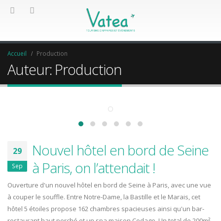
Accueil
Production
Auteur: Production
Nouvel hôtel en bord de Seine
29
à Paris, on l’attendait !
Sep
Ouverture d'un nouvel hôtel en bord de Seine à Paris, avec une vue
à couper le souffle. Entre Notre-Dame, la Bastille et le Marais, cet
hôtel 5 étoiles propose 162 chambres spacieuses ainsi qu'un bar-
restaurant haut perché et un spa maison Codage. Un total de 200m²