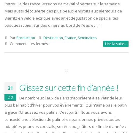
Patrouille de FranceSessions de travail réparties sur la semaine
Mais aussi découverte des plus beaux endroits aux alentours de
Biarritz en vélo électrique avec arrêt dégustation de spécialités
basquesEt bien sûr des diners au bord de l'eau et [...]
Par
Production
Destination
,
France
,
Séminaires
sur
Commentaires fermés
Lire la suite…
Rentrée
sur
la
Côte
Basque
Glissez sur cette fin d’année !
31
Oct
De nombreux lieux de Paris s'apprêtent à se vêtir de leur
plus bel habit d'hiver pour vos événements ! Qui n'aime pas le patin
à glace ?Chaussez vos patins, c'est parti ! Nous vous avons
concocté une sélection de patinoires parisiennes privées toutes
adaptées pour vos cocktails, soirées ou goûters de fin de d'année :