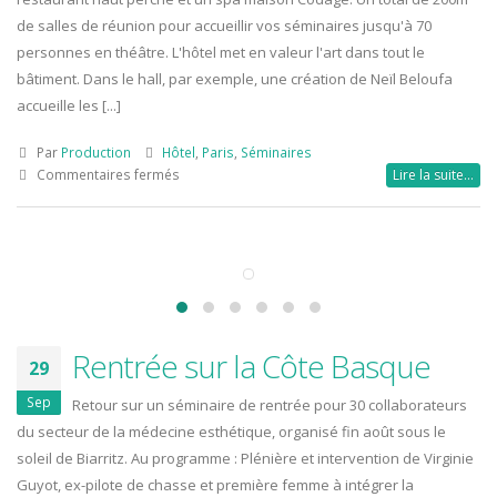
de salles de réunion pour accueillir vos séminaires jusqu'à 70
personnes en théâtre. L'hôtel met en valeur l'art dans tout le
bâtiment. Dans le hall, par exemple, une création de Neïl Beloufa
accueille les [...]
Par
Production
Hôtel
,
Paris
,
Séminaires
sur
Commentaires fermés
Lire la suite…
Nouvel
hôtel
en
bord
de
Seine
à
Paris,
Rentrée sur la Côte Basque
29
on
l’attendait
Sep
Retour sur un séminaire de rentrée pour 30 collaborateurs
!
du secteur de la médecine esthétique, organisé fin août sous le
soleil de Biarritz. Au programme : Plénière et intervention de Virginie
Guyot, ex-pilote de chasse et première femme à intégrer la